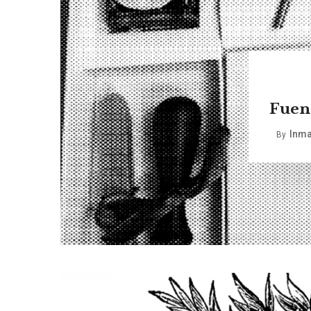
Fuent
Inma
By