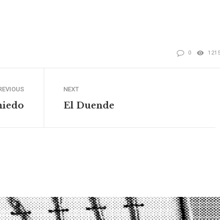
0
121
REVIOUS
NEXT
miedo
El Duende