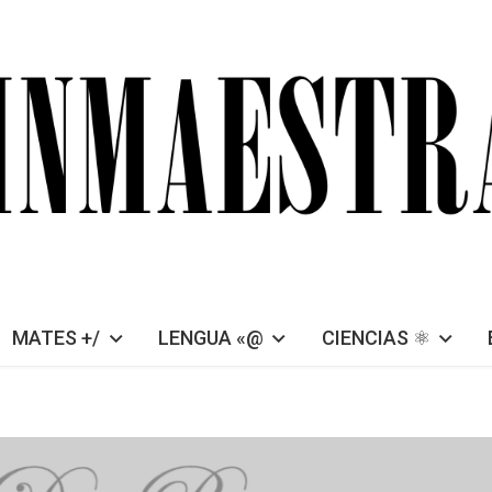
MATES +/
LENGUA «@
CIENCIAS ⚛︎