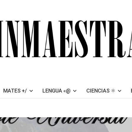
MATES +/
LENGUA «@
CIENCIAS ⚛︎