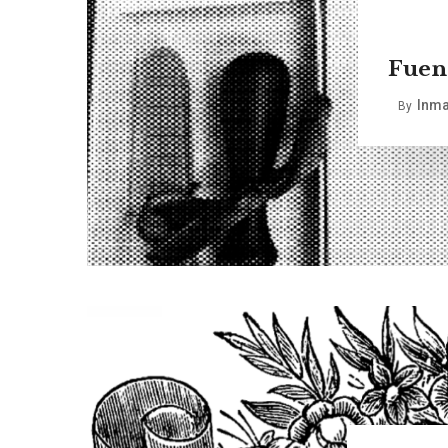
Fuent
Inma
By