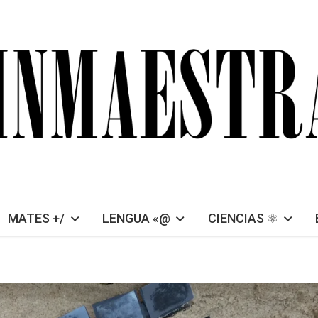
MATES +/
LENGUA «@
CIENCIAS ⚛︎