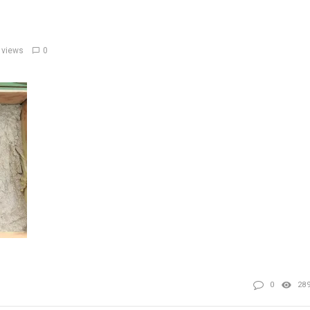
 views
0
0
28