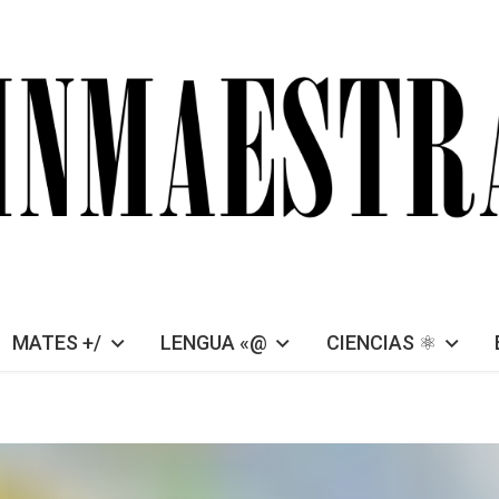
MATES +/
LENGUA «@
CIENCIAS ⚛︎