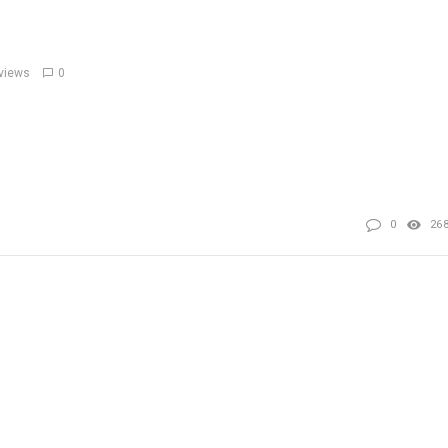
views
0
0
26