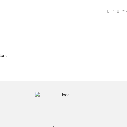
0
26
ario.