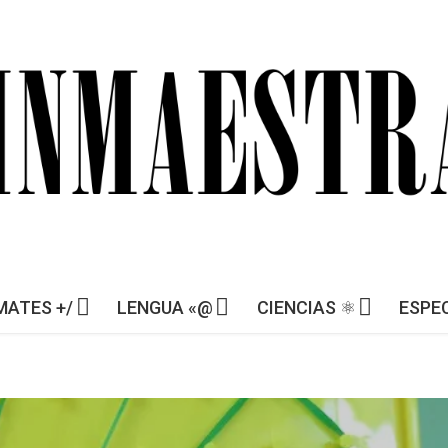
MATES +/
LENGUA «@
CIENCIAS ⚛︎
ESPEC