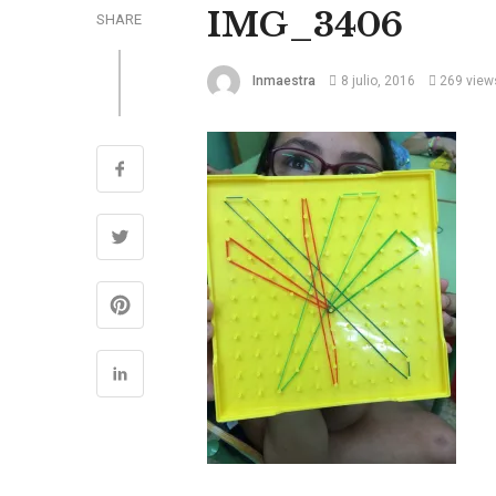
IMG_3406
SHARE
Inmaestra
8 julio, 2016
269 view