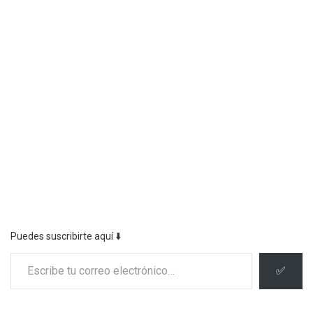
Puedes suscribirte aquí ⬇️
Escribe tu correo electrónico…
✅