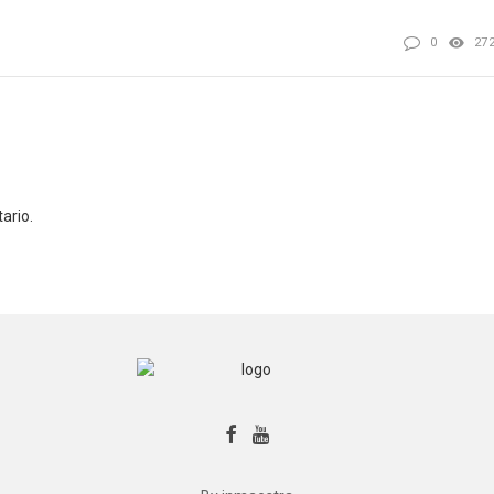
0
27
ario.