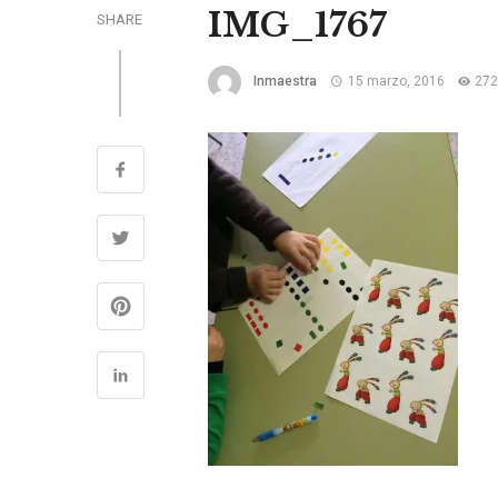
IMG_1767
SHARE
Inmaestra
15 marzo, 2016
272