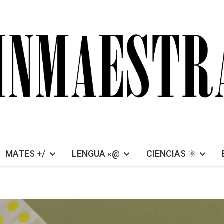
MATES +/
LENGUA «@
CIENCIAS ⚛︎