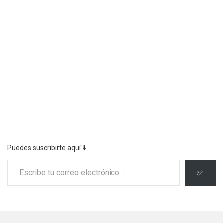
Puedes suscribirte aquí ⬇️
Escribe tu correo electrónico…
✅