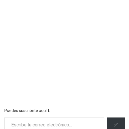
Puedes suscribirte aquí ⬇️
Escribe tu correo electrónico…
✅