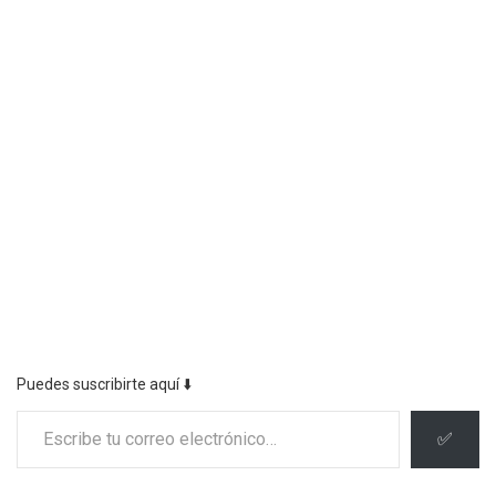
Puedes suscribirte aquí ⬇️
Escribe tu correo electrónico…
✅