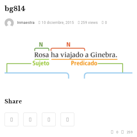
bg814
Inmaestra
10 diciembre, 2015
259 views
0
Share
0
259