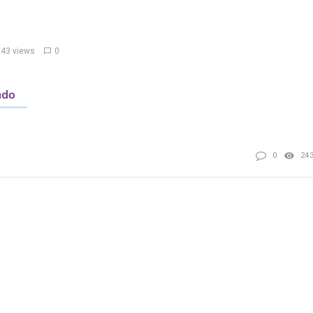
243 views
0
0
24