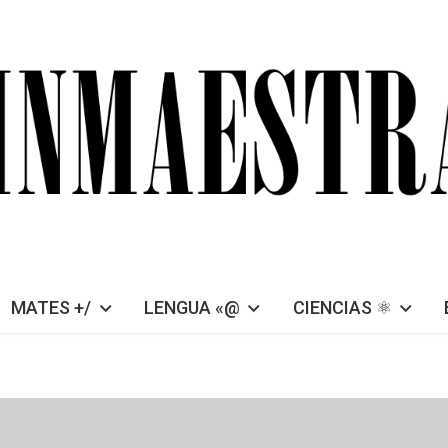
MATES +/
LENGUA «@
CIENCIAS ⚛︎