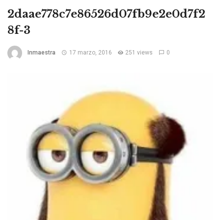
2daae778c7e86526d07fb9e2e0d7f2
8f-3
Inmaestra
17 marzo, 2016
251 views
0