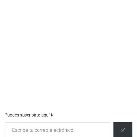
Puedes suscribirte aquí ⬇️
Escribe tu correo electrónico…
✅